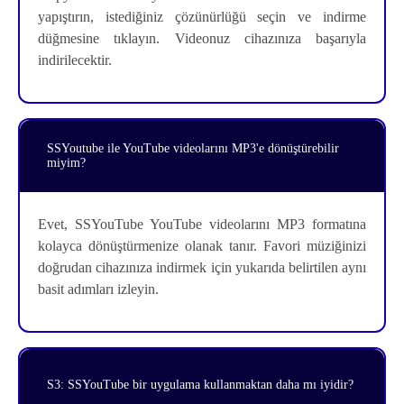
yapıştırın, istediğiniz çözünürlüğü seçin ve indirme
düğmesine tıklayın. Videonuz cihazınıza başarıyla
indirilecektir.
SSYoutube ile YouTube videolarını MP3'e dönüştürebilir
miyim?
Evet, SSYouTube YouTube videolarını MP3 formatına
kolayca dönüştürmenize olanak tanır. Favori müziğinizi
doğrudan cihazınıza indirmek için yukarıda belirtilen aynı
basit adımları izleyin.
S3: SSYouTube bir uygulama kullanmaktan daha mı iyidir?