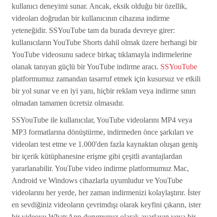
kullanıcı deneyimi sunar. Ancak, eksik olduğu bir özellik,
videoları doğrudan bir kullanıcının cihazına indirme
yeteneğidir. SSYouTube tam da burada devreye girer:
kullanıcıların YouTube Shorts dahil olmak üzere herhangi bir
YouTube videosunu sadece birkaç tıklamayla indirmelerine
olanak tanıyan güçlü bir YouTube indirme aracı.
SSYouTube
platformumuz zamandan tasarruf etmek için kusursuz ve etkili
bir yol sunar ve en iyi yanı, hiçbir reklam veya indirme sınırı
olmadan tamamen ücretsiz olmasıdır.
SSYouTube ile kullanıcılar, YouTube videolarını MP4 veya
MP3 formatlarına dönüştürme, indirmeden önce şarkıları ve
videoları test etme ve 1.000'den fazla kaynaktan oluşan geniş
bir içerik kütüphanesine erişme gibi çeşitli avantajlardan
yararlanabilir. YouTube video indirme platformumuz Mac,
Android ve Windows cihazlarla uyumludur ve YouTube
videolarını her yerde, her zaman indirmenizi kolaylaştırır. İster
en sevdiğiniz videoların çevrimdışı olarak keyfini çıkarın, ister
bir videoyu WhatsApp durumunuz olarak ayarlayın veya bir